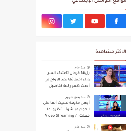
مواقع التواصل الإجتماعي
الاكثر مشاهدة
منذ عام
رزيقة فرحان تكشف السر
وراء اختفائها بعد الزواج في
أحدث ظهور لها: تفاصيل
مفاجئة Video Streaming
منذ بضع شهور
أجمل مذيعة نسيت أنها على
الهواء مباشرة.. أنظروا ما
فعلت ! / Video Streaming
منذ عام