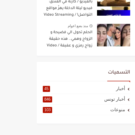
بالفيديو / كارثة في الفندق:
فيديو ليلة الدخلة يهزّ مواقع
التواصل! / Video Streaming
منذ بضع اعوام
الحلم تحول الي فضيحة و
الزواج وهمي.. هذه حقيقة
زواج رمزي و عفيفة / Video
Streaming
التسميات
أخبار
45
أخبار تونس
846
منوعات
103