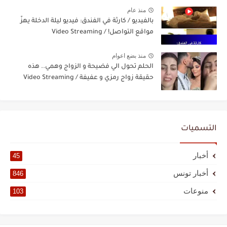
منذ عام
بالفيديو / كارثة في الفندق: فيديو ليلة الدخلة يهزّ
مواقع التواصل! / Video Streaming
منذ بضع اعوام
الحلم تحول الي فضيحة و الزواج وهمي.. هذه
حقيقة زواج رمزي و عفيفة / Video Streaming
التسميات
أخبار
45
أخبار تونس
846
منوعات
103