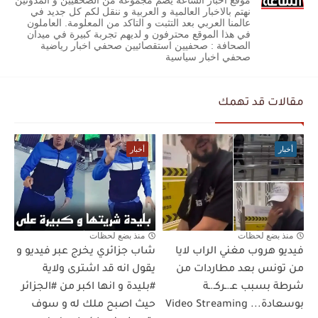
موقع أخبار الساعة يضم مجموعة من الصحفيين و المدونين
نهتم بالاخبار العالمية و العربية و ننقل لكم كل جديد في
عالمنا العربي بعد التثبت و التاكد من المعلومة. العاملون
في هذا الموقع محترفون و لديهم تجربة كبيرة في ميدان
الصحافة : صحفيين استقصائيين صحفي اخبار رياضية
صحفي اخبار سياسية
مقالات قد تهمك
أخبار
أخبار
منذ بضع لحظات
منذ بضع لحظات
فيديو هروب مغني الراب لايا
شاب جزائري يخرج عبر فيديو و
من تونس بعد مطاردات من
يقول انه قد اشترى ولاية
شرطة بسبب عـ.ـركـ.ـة
#بليدة و انها اكبر من #الجزائر
بوسعادة... Video Streaming
حيث اصبح ملك له و سوف