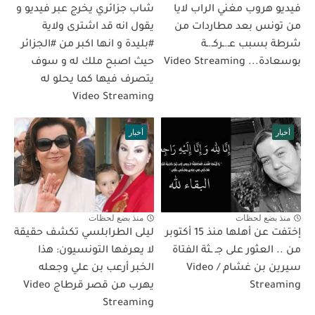
فيديو هروب مغني الراب لايا
شاب جزائري يخرج عبر فيديو و
من تونس بعد مطاردات من
يقول انه قد اشترى ولاية
شرطة بسبب عـ.ـركـ.ـة
#بليدة و انها اكبر من #الجزائر
بوسعادة... Video Streaming
حيث اصبح ملك له و سوف
يتصرف فيها كما يحلو له
Video Streaming
أخبار
أخبار
منذ بضع لحظات
منذ بضع لحظات
إختفت عن أهلها منذ 15 أكتوبر
ليلى الطرابلسي تكشف حقيقة
من .. العثور على جـ ـثة الفتاة
لا يعرفها التونسيون: هذا
سيرين بن غشام / Video
الخبر أرعب بن علي وجعله
Streaming
يهرب من قصر قرطاج Video
Streaming