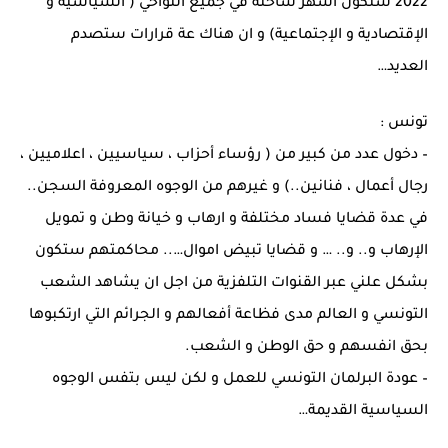
2022 ستكون اشهر ساخنة في جميع النواحي ( السياسية و
الإقتصادية و الإجتماعية) و ان هناك عة قرارات ستصدم
العديد…
تونس :
– دخول عدد من كبير من ( رؤساء أحزاب ، سياسيين ، اعلاميين ،
رجال أعمال ، فنانين..) و غيرهم من الوجوه المعروفة السجن..
في عدة قضايا فساد مختلفة و ارهاب و خيانة وطن و تمويل
الإرهاب و.. و.. … و قضايا تبيض اموال….. محاكمتهم ستكون
بشكل علني عبر القنوات التلفزية من اجل ان يشاهد الشعب
التونسي و العالم مدى فظاعة أفعالهم و الجرائم التي ارتكبوها
بحق انفسهم و حق الوطن و الشعب.
– عودة البرلمان التونسي للعمل و لكن ليس بتفس الوجوه
السياسية القديمة…