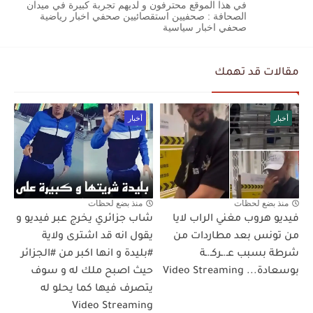
في هذا الموقع محترفون و لديهم تجربة كبيرة في ميدان
الصحافة : صحفيين استقصائيين صحفي اخبار رياضية
صحفي اخبار سياسية
مقالات قد تهمك
أخبار
أخبار
منذ بضع لحظات
منذ بضع لحظات
فيديو هروب مغني الراب لايا
شاب جزائري يخرج عبر فيديو و
من تونس بعد مطاردات من
يقول انه قد اشترى ولاية
شرطة بسبب عـ.ـركـ.ـة
#بليدة و انها اكبر من #الجزائر
بوسعادة... Video Streaming
حيث اصبح ملك له و سوف
يتصرف فيها كما يحلو له
Video Streaming