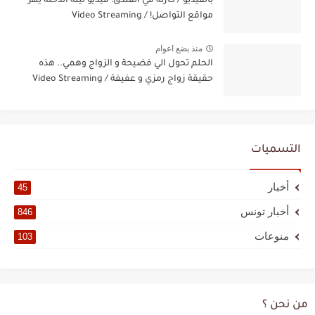
بالفيديو / كارثة في الفندق: فيديو ليلة الدخلة يهزّ
مواقع التواصل! / Video Streaming
منذ بضع اعوام
الحلم تحول الي فضيحة و الزواج وهمي.. هذه
حقيقة زواج رمزي و عفيفة / Video Streaming
التسميات
أخبار
45
أخبار تونس
846
منوعات
103
من نحن ؟