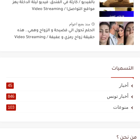
بالفيديو / كارثة في الفندق: فيديو ليلة الدخلة يهزّ
مواقع التواصل! / Video Streaming
منذ بضع اعوام
الحلم تحول الي فضيحة و الزواج وهمي.. هذه
حقيقة زواج رمزي و عفيفة / Video Streaming
التسميات
أخبار
45
أخبار تونس
846
منوعات
103
من نحن ؟