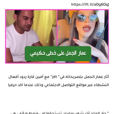
https://ift.tt/aDg6OqJ
أثار عمار الجمل بتصريحاته في” jdt” مع أمين قارة ردود أفعال
النشطاء عبر مواقع التواصل الاجتماعي وذلك عندما اكد حرفيا
” حق الملح آخر شهر رمضان تستحقوا امي ونعطيه لأمي هي