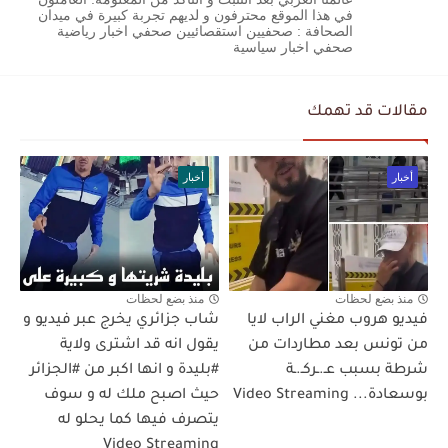
في هذا الموقع محترفون و لديهم تجربة كبيرة في ميدان
الصحافة : صحفيين استقصائيين صحفي اخبار رياضية
صحفي اخبار سياسية
مقالات قد تهمك
أخبار
أخبار
منذ بضع لحظات
منذ بضع لحظات
فيديو هروب مغني الراب لايا
شاب جزائري يخرج عبر فيديو و
من تونس بعد مطاردات من
يقول انه قد اشترى ولاية
شرطة بسبب عـ.ـركـ.ـة
#بليدة و انها اكبر من #الجزائر
بوسعادة... Video Streaming
حيث اصبح ملك له و سوف
يتصرف فيها كما يحلو له
Video Streaming