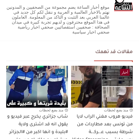
موقع أخبار الساعة يضم مجموعة من الصحفيين و المدونين
نهتم بالاخبار العالمية و العربية و ننقل لكم كل جديد في
عالمنا العربي بعد التثبت و التاكد من المعلومة. العاملون
في هذا الموقع محترفون و لديهم تجربة كبيرة في ميدان
الصحافة : صحفيين استقصائيين صحفي اخبار رياضية
صحفي اخبار سياسية
مقالات قد تهمك
أخبار
أخبار
منذ بضع لحظات
منذ بضع لحظات
فيديو هروب مغني الراب لايا
شاب جزائري يخرج عبر فيديو و
من تونس بعد مطاردات من
يقول انه قد اشترى ولاية
شرطة بسبب عـ.ـركـ.ـة
#بليدة و انها اكبر من #الجزائر