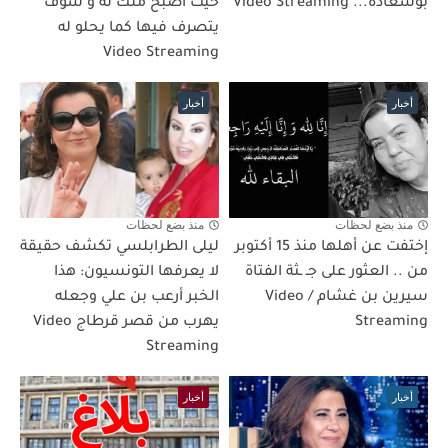
بوسعادة... Video Streaming
حيث اصبح ملك له و سوف
يتصرف فيها كما يحلو له
Video Streaming
أخبار
أخبار
منذ بضع لحظات
منذ بضع لحظات
إختفت عن أهلها منذ 15 أكتوبر
ليلى الطرابلسي تكشف حقيقة
من .. العثور على جـ ـثة الفتاة
لا يعرفها التونسيون: هذا
سيرين بن غشام / Video
الخبر أرعب بن علي وجعله
Streaming
يهرب من قصر قرطاج Video
Streaming
أخبار
أخبار