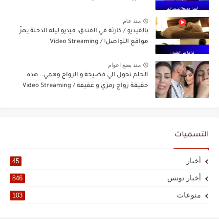
منذ عام
بالفيديو / كارثة في الفندق: فيديو ليلة الدخلة يهزّ
مواقع التواصل! / Video Streaming
منذ بضع اعوام
الحلم تحول الي فضيحة و الزواج وهمي.. هذه
حقيقة زواج رمزي و عفيفة / Video Streaming
التسميات
أخبار
45
أخبار تونس
846
منوعات
103