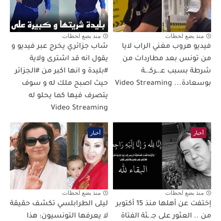
منذ بضع لحظات
منذ بضع لحظات
فيديو هروب مغني الراب لايا
شاب جزائري يخرج عبر فيديو و
من تونس بعد مطاردات من
يقول انه قد اشترى ولاية
شرطة بسبب عـ.ـركـ.ـة
#بليدة و انها اكبر من #الجزائر
بوسعادة... Video Streaming
حيث اصبح ملك له و سوف
يتصرف فيها كما يحلو له
Video Streaming
أخبار
أخبار
منذ بضع لحظات
منذ بضع لحظات
إختفت عن أهلها منذ 15 أكتوبر
ليلى الطرابلسي تكشف حقيقة
من .. العثور على جـ ـثة الفتاة
لا يعرفها التونسيون: هذا