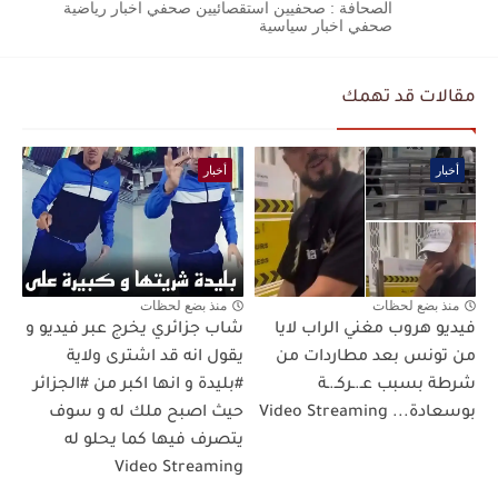
الصحافة : صحفيين استقصائيين صحفي اخبار رياضية
صحفي اخبار سياسية
مقالات قد تهمك
أخبار
أخبار
منذ بضع لحظات
منذ بضع لحظات
فيديو هروب مغني الراب لايا
شاب جزائري يخرج عبر فيديو و
من تونس بعد مطاردات من
يقول انه قد اشترى ولاية
شرطة بسبب عـ.ـركـ.ـة
#بليدة و انها اكبر من #الجزائر
بوسعادة... Video Streaming
حيث اصبح ملك له و سوف
يتصرف فيها كما يحلو له
Video Streaming