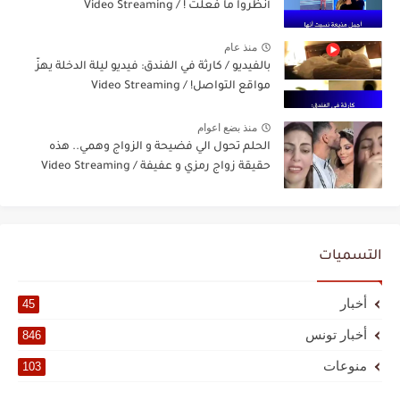
أنظروا ما فعلت ! / Video Streaming
منذ عام
بالفيديو / كارثة في الفندق: فيديو ليلة الدخلة يهزّ
مواقع التواصل! / Video Streaming
منذ بضع اعوام
الحلم تحول الي فضيحة و الزواج وهمي.. هذه
حقيقة زواج رمزي و عفيفة / Video Streaming
التسميات
أخبار
45
أخبار تونس
846
منوعات
103