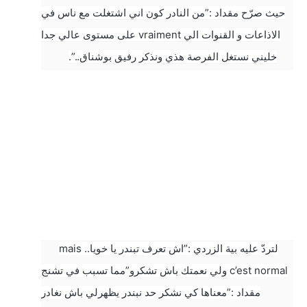
حيث صرّح مقداد :”من النادر كون اني اشتغلت مع ناس في
الاذاعات و القنوات الي vraiment على مستوى عالي جدا
خليني نستغل الفرصة هذي ونذكر رفيق بوشناق..”.
لتردّ عليه بية الزردي :”اش تعرف تبندر يا خويا.. mais
c’est normal ولي نعمتك باش تشكرو”مما تسبب في تشنج
مقداد :”معناها كي نشكر حد نبندر يظهرلي باش نغادر