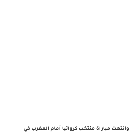
وانتهت مباراة منتخب كرواتيا أمام المغرب في