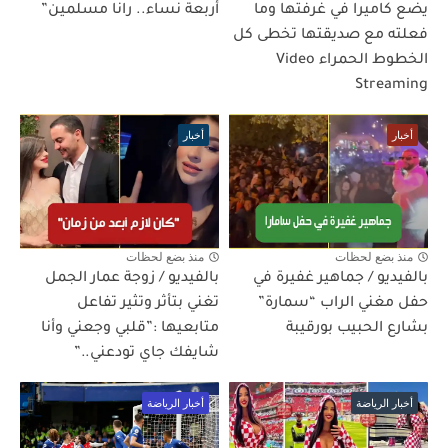
يضع كاميرا في غرفتها وما
أربعة نساء.. رانا مسلمين”
فعلته مع صديقتها تخطى كل
الخطوط الحمراء Video
Streaming
أخبار
أخبار
منذ بضع لحظات
منذ بضع لحظات
بالفيديو / جماهير غفيرة في
بالفيديو / زوجة عمار الجمل
حفل مغني الراب “سمارة”
تغني بتأثر وتثير تفاعل
بشارع الحبيب بورقيبة
متابعيها :”قلبي وجعني وأنا
شايفك جاي تودعني..”
أخبار الرياضة
أخبار الرياضة