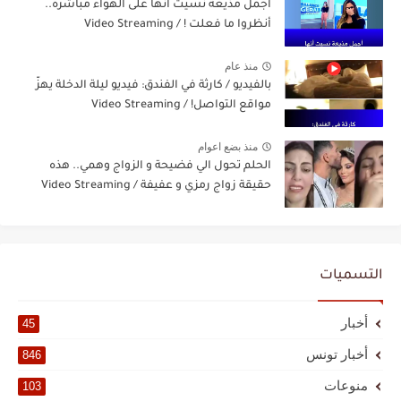
أجمل مذيعة نسيت أنها على الهواء مباشرة..
أنظروا ما فعلت ! / Video Streaming
منذ عام
بالفيديو / كارثة في الفندق: فيديو ليلة الدخلة يهزّ
مواقع التواصل! / Video Streaming
منذ بضع اعوام
الحلم تحول الي فضيحة و الزواج وهمي.. هذه
حقيقة زواج رمزي و عفيفة / Video Streaming
التسميات
أخبار
45
أخبار تونس
846
منوعات
103