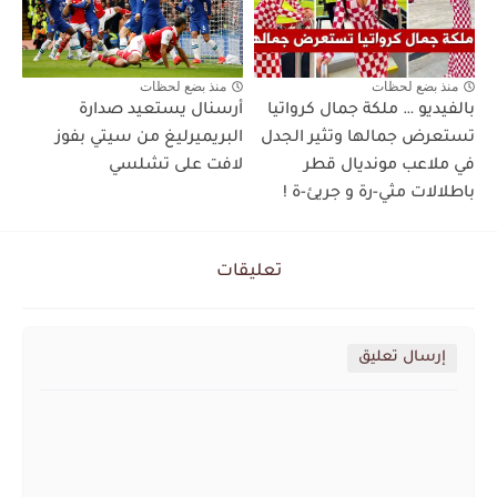
منذ بضع لحظات
منذ بضع لحظات
بالفيديو … ملكة جمال كرواتيا
أرسنال يستعيد صدارة
تستعرض جمالها وتثير الجدل
البريميرليغ من سيتي بفوز
في ملاعب مونديال قطر
لافت على تشلسي
باطلالات مثي-رة و جريئ-ة !
تعليقات
إرسال تعليق