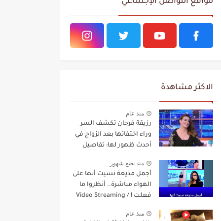
مواقع التواصل الإجتماعي
الاكثر مشاهدة
منذ عام
رزيقة فرحان تكشف السر
وراء اختفائها بعد الزواج في
أحدث ظهور لها: تفاصيل
مفاجئة Video Streaming
منذ بضع شهور
أجمل مذيعة نسيت أنها على
الهواء مباشرة.. أنظروا ما
فعلت ! / Video Streaming
منذ عام