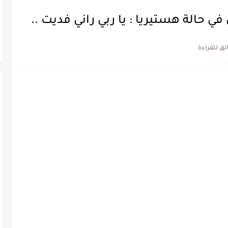
ي حالة هستيريا : يا ربي راني فديت ..