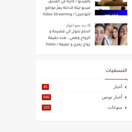
بالفيديو / كارثة في الفندق:
فيديو ليلة الدخلة يهزّ مواقع
التواصل! / Video Streaming
منذ بضع اعوام
الحلم تحول الي فضيحة و
الزواج وهمي.. هذه حقيقة
زواج رمزي و عفيفة / Video
Streaming
التسميات
أخبار
45
أخبار تونس
846
منوعات
103