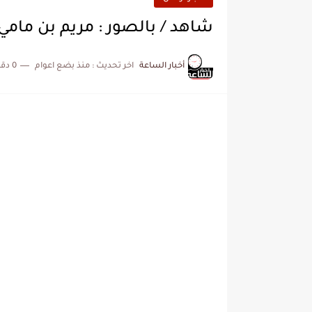
شاهد / بالصور : مريم بن مامي ف
أخبار الساعة
اخر تحديث :
منذ بضع اعوام
0 دقائق للقراءة