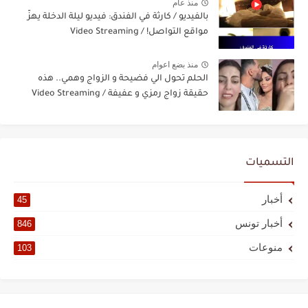
منذ عام
بالفيديو / كارثة في الفندق: فيديو ليلة الدخلة يهزّ
مواقع التواصل! / Video Streaming
منذ بضع اعوام
الحلم تحول الي فضيحة و الزواج وهمي.. هذه
حقيقة زواج رمزي و عفيفة / Video Streaming
التسميات
أخبار
45
أخبار تونس
846
منوعات
103