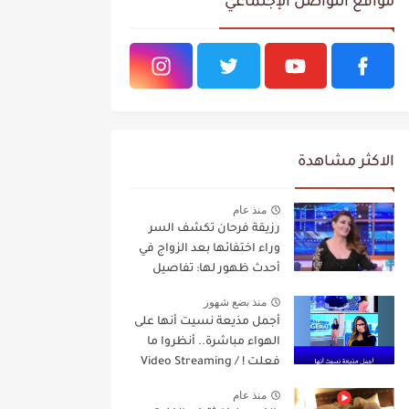
مواقع التواصل الإجتماعي
الاكثر مشاهدة
منذ عام
رزيقة فرحان تكشف السر
وراء اختفائها بعد الزواج في
أحدث ظهور لها: تفاصيل
مفاجئة Video Streaming
منذ بضع شهور
أجمل مذيعة نسيت أنها على
الهواء مباشرة.. أنظروا ما
فعلت ! / Video Streaming
منذ عام