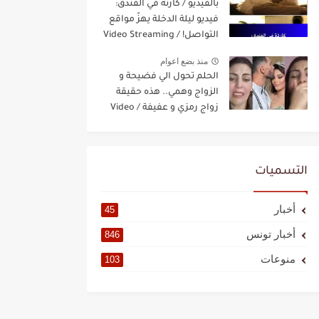
بالفيديو / كارثة في الفندق:
فيديو ليلة الدخلة يهزّ مواقع
التواصل! / Video Streaming
منذ بضع اعوام
الحلم تحول الي فضيحة و
الزواج وهمي.. هذه حقيقة
زواج رمزي و عفيفة / Video
Streaming
التسميات
أخبار
45
أخبار تونس
846
منوعات
103