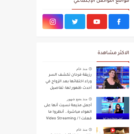
مواقع التواصل الإجتماعي
الاكثر مشاهدة
منذ عام
رزيقة فرحان تكشف السر
وراء اختفائها بعد الزواج في
أحدث ظهور لها: تفاصيل
مفاجئة Video Streaming
منذ بضع شهور
أجمل مذيعة نسيت أنها على
الهواء مباشرة.. أنظروا ما
فعلت ! / Video Streaming
منذ عام