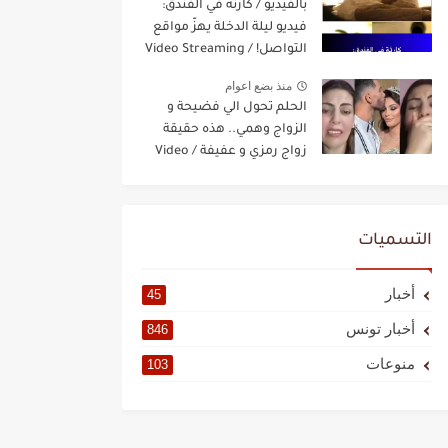
بالفيديو / كارثة في الفندق:
فيديو ليلة الدخلة يهزّ مواقع
التواصل! / Video Streaming
منذ بضع اعوام
الحلم تحول الي فضيحة و
الزواج وهمي.. هذه حقيقة
زواج رمزي و عفيفة / Video
Streaming
التسميات
أخبار
45
أخبار تونس
846
منوعات
103