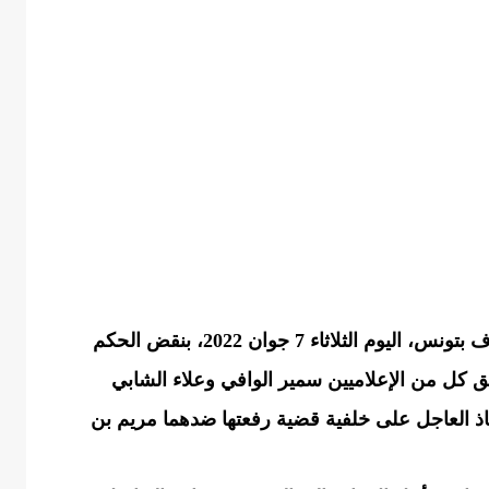
قضت الدائرة الجناحية لدى محكمة الإستئناف بتونس، اليوم الثلاثاء 7 جوان 2022، بنقض الحكم
 كل من الإعلاميين سمير الوافي وعلاء الشابي
هما مدة 6 أشهر مع النفاذ العاجل على خلفية قضية رفعتها ضدهما مريم بن