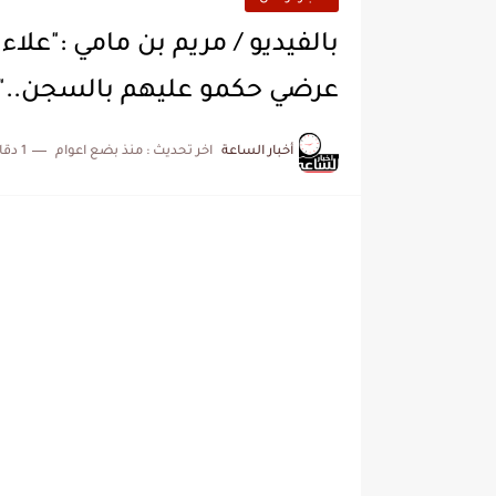
بالفيديو / مريم بن مامي :"علا
عرضي حكمو عليهم بالسجن.."
أخبار الساعة
اخر تحديث :
منذ بضع اعوام
1 دقائق للقراءة