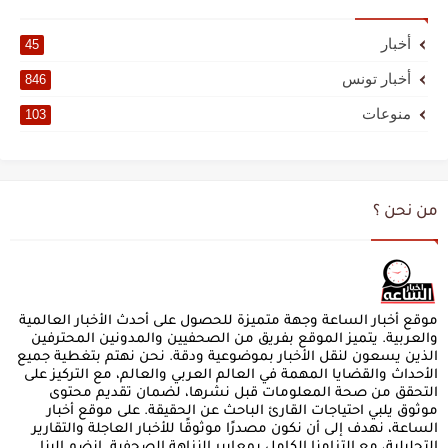
أخبار
45
أخبار تونس
846
منوعات
103
من نحن ؟
موقع أخبار الساعة وجهة متميزة للحصول على أحدث الأخبار العالمية
والعربية. يتميز الموقع بفريق من الصحفيين والمدونين المحترفين
الذين يسعون لنقل الأخبار بموضوعية ودقة. نحن نهتم بتغطية جميع
الأحداث والقضايا المهمة في العالم العربي والعالم، مع التركيز على
التحقق من صحة المعلومات قبل نشرها، لضمان تقديم محتوى
موثوق يلبي احتياجات القارئ الباحث عن الحقيقة. على موقع أخبار
الساعة، نهدف إلى أن نكون مصدرًا موثوقًا للأخبار العاجلة والتقارير
التحليلية، مع التزامنا الكامل بمعايير النزاهة الصحفية. انضم إلينا