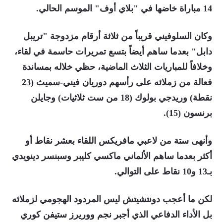
14 مباراة خاضها في "بلاي أوف" الموسم الحالي.
وكان السلوفيني قريباً من ثلاثة أرقام مزدوجة "تريبل
دابل" بعدما ساهم أيضاً بتسع تمريرات حاسمة في لقاء،
وخلافاً للمباريات الثلاث الماضية، حظي خلاله بمساندة
فعالة من زملائه على رأسهم دوريان فيني-سميث (23
نقطة) وريدجي بولوك (18 من ست ثلاثيات) وجايلن
برنسون (15).
وأنهى ستة من لاعبي مافريكس اللقاء بعشر نقاط أو
أكثر بعدما ساهم الألماني ماكسي كليبر وسبنسر دينويدي
بـ13 و10 نقاط على التوالي.
لكن ما أعجب دونتشيتش ليس المردود الهجومي لزملائه
بل الأداء الدفاعي الذي أجبر نجم ووريرز ستيفن كوري