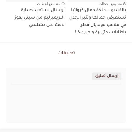
منذ بضع لحظات
منذ بضع لحظات
بالفيديو … ملكة جمال كرواتيا
أرسنال يستعيد صدارة
تستعرض جمالها وتثير الجدل
البريميرليغ من سيتي بفوز
في ملاعب مونديال قطر
لافت على تشلسي
باطلالات مثي-رة و جريئ-ة !
تعليقات
إرسال تعليق