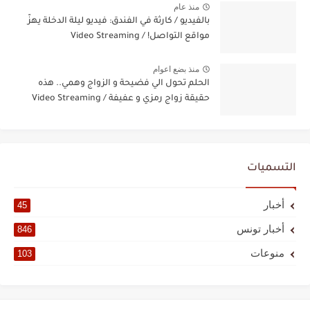
منذ عام
بالفيديو / كارثة في الفندق: فيديو ليلة الدخلة يهزّ
مواقع التواصل! / Video Streaming
منذ بضع اعوام
الحلم تحول الي فضيحة و الزواج وهمي.. هذه
حقيقة زواج رمزي و عفيفة / Video Streaming
التسميات
أخبار
45
أخبار تونس
846
منوعات
103