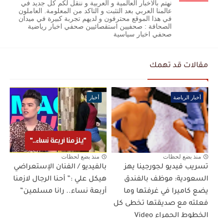
نهتم بالاخبار العالمية و العربية و ننقل لكم كل جديد في
عالمنا العربي بعد التثبت و التاكد من المعلومة. العاملون
في هذا الموقع محترفون و لديهم تجربة كبيرة في ميدان
الصحافة : صحفيين استقصائيين صحفي اخبار رياضية
صحفي اخبار سياسية
مقالات قد تهمك
أخبار الرياضة
أخبار
منذ بضع لحظات
منذ بضع لحظات
تسريب فيديو لجورجينا يهز
بالفيديو / الفنان الإستعراضي
السعودية: موظف بالفندق
هيكل علي :” أحنا الرجال لازمنا
يضع كاميرا في غرفتها وما
أربعة نساء.. رانا مسلمين”
فعلته مع صديقتها تخطى كل
الخطوط الحمراء Video