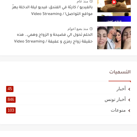
منذ عام
بالفيديو / كارثة في الفندق: فيديو ليلة الدخلة يهزّ
مواقع التواصل! / Video Streaming
منذ بضع اعوام
الحلم تحول الي فضيحة و الزواج وهمي.. هذه
حقيقة زواج رمزي و عفيفة / Video Streaming
التسميات
أخبار
45
أخبار تونس
846
منوعات
103