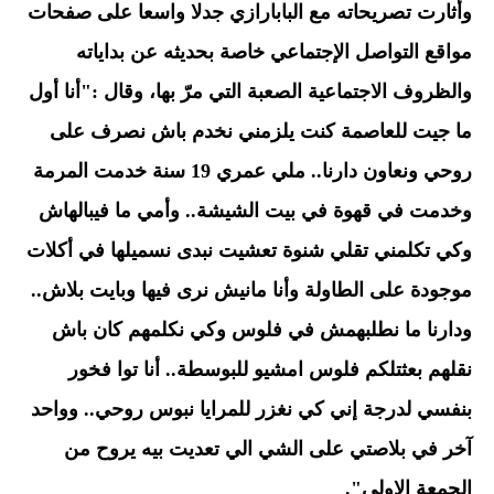
وأثارت تصريحاته مع البابارازي جدلا واسعا على صفحات
مواقع التواصل الإجتماعي خاصة بحديثه عن بداياته
والظروف الاجتماعية الصعبة التي مرّ بها، وقال :"أنا أول
ما جيت للعاصمة كنت يلزمني نخدم باش نصرف على
روحي ونعاون دارنا.. ملي عمري 19 سنة خدمت المرمة
وخدمت في قهوة في بيت الشيشة.. وأمي ما فيبالهاش
وكي تكلمني تقلي شنوة تعشيت نبدى نسميلها في أكلات
موجودة على الطاولة وأنا مانيش نرى فيها وبايت بلاش..
ودارنا ما نطلبهمش في فلوس وكي نكلمهم كان باش
نقلهم بعثتلكم فلوس امشيو للبوسطة.. أنا توا فخور
بنفسي لدرجة إني كي نغزر للمرايا نبوس روحي.. وواحد
آخر في بلاصتي على الشي الي تعديت بيه يروح من
الجمعة الاولى".