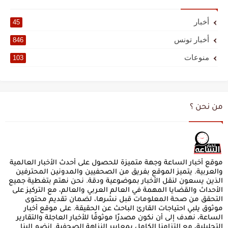
أخبار
45
أخبار تونس
846
منوعات
103
من نحن ؟
موقع أخبار الساعة وجهة متميزة للحصول على أحدث الأخبار العالمية
والعربية. يتميز الموقع بفريق من الصحفيين والمدونين المحترفين
الذين يسعون لنقل الأخبار بموضوعية ودقة. نحن نهتم بتغطية جميع
الأحداث والقضايا المهمة في العالم العربي والعالم، مع التركيز على
التحقق من صحة المعلومات قبل نشرها، لضمان تقديم محتوى
موثوق يلبي احتياجات القارئ الباحث عن الحقيقة. على موقع أخبار
الساعة، نهدف إلى أن نكون مصدرًا موثوقًا للأخبار العاجلة والتقارير
التحليلية، مع التزامنا الكامل بمعايير النزاهة الصحفية. انضم إلينا