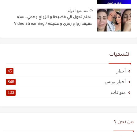
منذ بضع اعوام
الحلم تحول الي فضيحة و الزواج وهمي.. هذه
حقيقة زواج رمزي و عفيفة / Video Streaming
التسميات
أخبار
45
أخبار تونس
846
منوعات
103
من نحن ؟