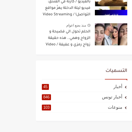
بالفيديو / كارثة في الفندق:
فيديو ليلة الدخلة يهزّ مواقع
التواصل! / Video Streaming
منذ بضع اعوام
الحلم تحول الي فضيحة و
الزواج وهمي.. هذه حقيقة
زواج رمزي و عفيفة / Video
Streaming
التسميات
أخبار
45
أخبار تونس
846
منوعات
103