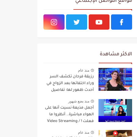
مواقع التواصل الإجتماعي
الاكثر مشاهدة
منذ عام
رزيقة فرحان تكشف السر
وراء اختفائها بعد الزواج في
أحدث ظهور لها: تفاصيل
مفاجئة Video Streaming
منذ بضع شهور
أجمل مذيعة نسيت أنها على
الهواء مباشرة.. أنظروا ما
فعلت ! / Video Streaming
منذ عام