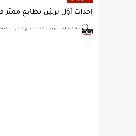
إحداث أوّل نزليْن بطابع مميّز
أخبار الساعة
اخر تحديث :
منذ بضع اعوام
1 دقائق للقراءة