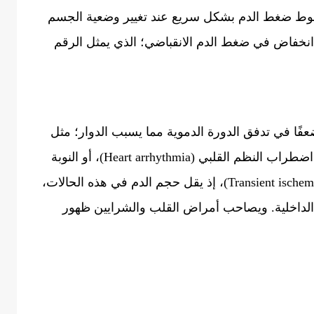
وط ضغط الدم بشكل سريع عند تغيير وضعية الجسم
نخفاض في ضغط الدم الانقباضي؛ الذي يمثل الرقم
ا في تدفق الدورة الدموية مما يسبب الدوار؛ مثل
ضعف عضلة القلب (Cardiomyopathy)، أو اضطراب النظم القلبي (Heart arrhythmia)، أو النوبة
القلبية، أو النوبة الإقفارية العابرة (Transient ischemic attack)، إذ يقل حجم الدم في هذه الحالات،
 الداخلية. ويصاحب أمراض القلب والشرايين ظهور