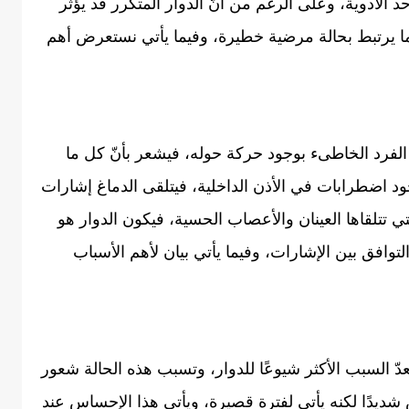
د الأدوية، وعلى الرغم من أنّ الدوار المتكرر قد يؤثر
 ما يرتبط بحالة مرضية خطيرة، وفيما يأتي نستعرض أهم
Vertigo) بأنّه إحساس الفرد الخاطىء بوجود حركة حوله، فيشعر بأنّ كل ما
د اضطرابات في الأذن الداخلية، فيتلقى الدماغ إشارات
تي تتلقاها العينان والأعصاب الحسية، فيكون الدوار هو
توافق بين الإشارات، وفيما يأتي بيان لأهم الأسباب
Benign paroxysmal positional ve) ويعدّ السبب الأكثر شيوعًا للدوار، وتسبب هذه الحالة شعور
 شديدًا لكنه يأتي لفترة قصيرة، ويأتي هذا الإحساس عند