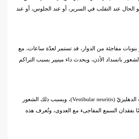
الحال عند التقلب في السرير، أو عند الجلوس، أو عند
راضه بالشعور بنوبات مفاجئة من الدوار، قد تستمر لعدّة ساعات، مع
شعور بانسداد الأذن، ويحدث داء مينيير بسبب التراكم
قد تسبب العدوى الفيروسية التهاب العصب الدهليزيّ (Vestibular neuritis)، ويسبب ذلك الشعور
ًا بفقدان السمع المفاجىء مع العدوى، وتُعرف هذه