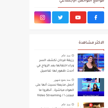
مواقع التواصل الإجتماعي
الاكثر مشاهدة
منذ عام
رزيقة فرحان تكشف السر
وراء اختفائها بعد الزواج في
أحدث ظهور لها: تفاصيل
مفاجئة Video Streaming
منذ بضع شهور
أجمل مذيعة نسيت أنها على
الهواء مباشرة.. أنظروا ما
فعلت ! / Video Streaming
منذ عام