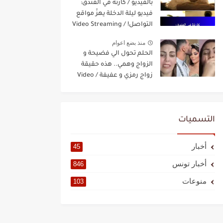
بالفيديو / كارثة في الفندق:
فيديو ليلة الدخلة يهزّ مواقع
التواصل! / Video Streaming
منذ بضع اعوام
الحلم تحول الي فضيحة و
الزواج وهمي.. هذه حقيقة
زواج رمزي و عفيفة / Video
Streaming
التسميات
أخبار
45
أخبار تونس
846
منوعات
103