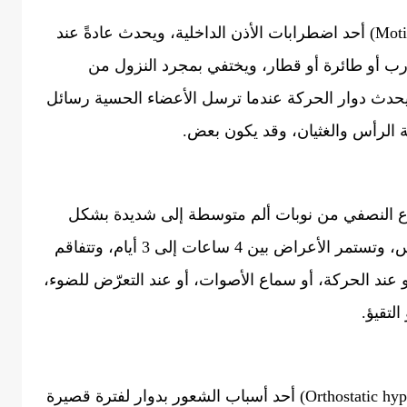
يعد دوار الحركة أو دوار البحر (Motion sickness) أحد اضطرابات الأذن الداخلية، ويحدث عادةً عند
ب أو طائرة أو قطار، ويختفي بمجرد النزول من
يحدث دوار الحركة عندما ترسل الأعضاء الحسية رسائل
 الرأس والغثيان، وقد يكون بعض.
شقيقة (Migraine) أو الصداع النصفي من نوبات ألم متوسطة إلى شديدة بشكل
متكرر، ويبدأ عادةً في جانبٍ واحد من الرأس، وتستمر الأعراض بين 4 ساعات إلى 3 أيام، وتتفاقم
ند الحركة، أو سماع الأصوات، أو عند التعرّض للضوء،
التقيؤ.
قد يكون هبوط الضغط الانتصابي (Orthostatic hypotension) أحد أسباب الشعور بدوار لفترة قصيرة