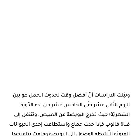
وبيّنت الدراسات أنّ أفضل وقت لحدوث الحمل هو بين
اليوم الثّاني عشر حتّى الخامس عشر من بدء الدّورة
الشهريّة؛ حيث تخرج البويضة من المبيض، وتنتقل إلى
قناة فالوب فإذا حدث جماع واستطاعت إحدى الحيوانات
المنويّة النّشطة الوصول إلى البويضة وقامت بتلقيحها