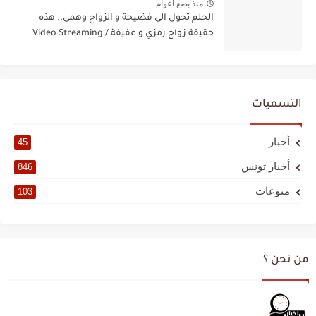
منذ بضع اعوام
الحلم تحول الي فضيحة و الزواج وهمي.. هذه
حقيقة زواج رمزي و عفيفة / Video Streaming
التسميات
أخبار
45
أخبار تونس
846
منوعات
103
من نحن ؟