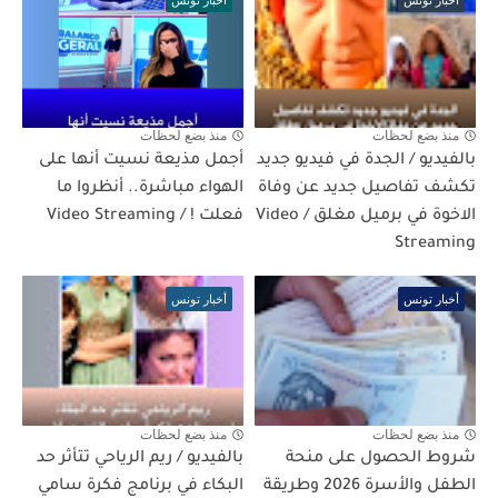
أخبار تونس
أخبار تونس
منذ بضع لحظات
منذ بضع لحظات
بالفيديو / الجدة في فيديو جديد
أجمل مذيعة نسيت أنها على
تكشف تفاصيل جديد عن وفاة
الهواء مباشرة.. أنظروا ما
الاخوة في برميل مغلق / Video
فعلت ! / Video Streaming
Streaming
أخبار تونس
أخبار تونس
منذ بضع لحظات
منذ بضع لحظات
شروط الحصول على منحة
بالفيديو / ريم الرياحي تتأثر حد
الطفل والأسرة 2026 وطريقة
البكاء في برنامج فكرة سامي