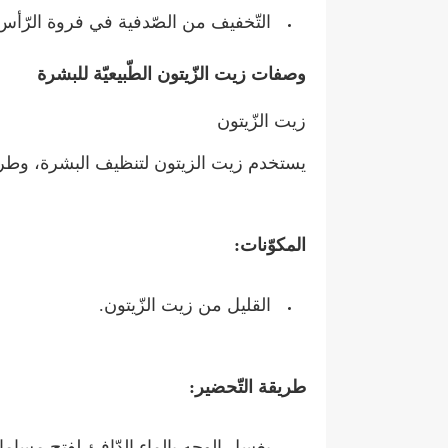
التّخفيف من الصّدفية في فروة الرّأس
وصفات زيت الزّيتون الطّبيعيّة للبشرة
زيت الزّيتون
يستخدم زيت الزيتون لتنظيف البشرة، وطري
المكوّنات:
القليل من زيت الزّيتون.
طريقة التّحضير:
يغسل الوجه بالماء الدّافئ لفتح مسام