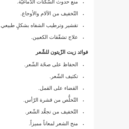
منع حدوث السّكتات الدّماغيّة.
التّخفيف من الآلام والأوجاع.
تقشير وترطيب الشفاه بشكلٍ طبيعي.
علاج تشقّقات الكعبين.
فوائد زيت الزّيتون للشّعر
الحفاظ على صحّة الشّعر.
تكثيف الشّعر.
القضاء على القمل.
التّخلُّص من قشرة الرّأس.
التّخفيف من تجعُّد الشّعر.
منح الشعر لمعاناً مميزاً.