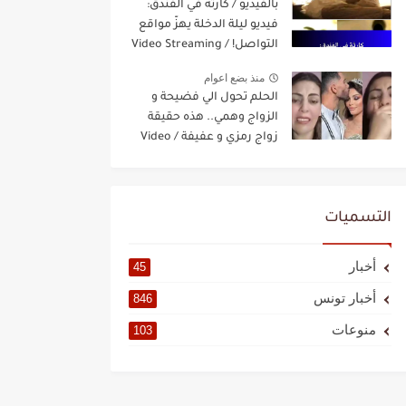
بالفيديو / كارثة في الفندق:
فيديو ليلة الدخلة يهزّ مواقع
التواصل! / Video Streaming
منذ بضع اعوام
الحلم تحول الي فضيحة و
الزواج وهمي.. هذه حقيقة
زواج رمزي و عفيفة / Video
Streaming
التسميات
أخبار
45
أخبار تونس
846
منوعات
103