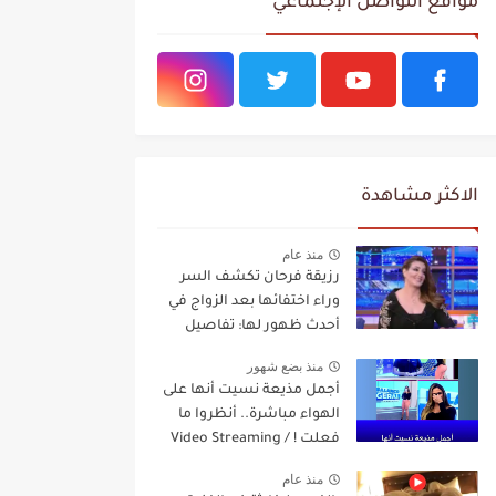
مواقع التواصل الإجتماعي
الاكثر مشاهدة
منذ عام
رزيقة فرحان تكشف السر
وراء اختفائها بعد الزواج في
أحدث ظهور لها: تفاصيل
مفاجئة Video Streaming
منذ بضع شهور
أجمل مذيعة نسيت أنها على
الهواء مباشرة.. أنظروا ما
فعلت ! / Video Streaming
منذ عام