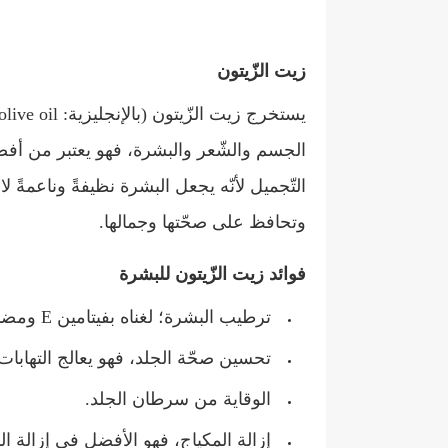
زيت الزّيتون
الجسم والشّعر والبشرة، فهو يعتبر من أ
التّجميل لأنّه يجعل البشرة نظيفةً وناعمةً 
وتحافظ على صحّتها وجمالها.
فوائد زيت الزّيتون للبشرة
ترطيب البشرة؛ لغناه بفيتامين E ومضادّات الأكسدة.
تحسين صحّة الجلد، فهو يعالج التهابات ا
الوقاية من سرطان الجلد.
إزالة المكياج، فهو الأفضل في إزالة ا