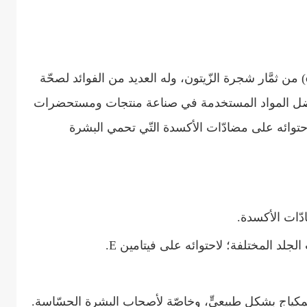
يستخرج زيت الزّيتون (بالإنجليزية: olive oil) من ثمَّار شجرة الزّيتون، وله العديد من الفوائد لصحّة
فضل المواد المستخدمة في صناعة منتجات ومستحضرات
لاحتوائه على مضادّات الأكسدة التّي تحمي البشرة
لجلد المختلفة؛ لاحتوائه على فيتامين E.
لمكياج بشكلٍ طبيعيٍّ، وخاصّة لأصحاب البشرة الحسّاسة.