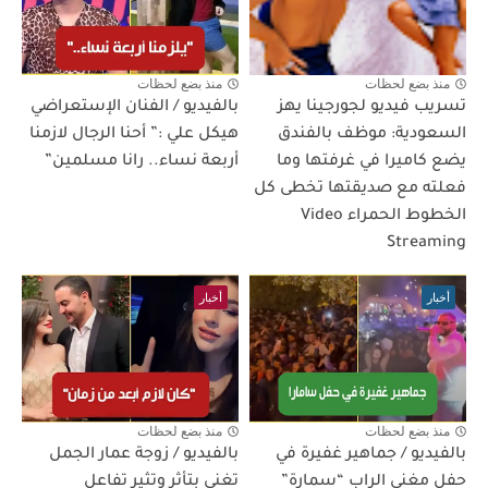
منذ بضع لحظات
منذ بضع لحظات
تسريب فيديو لجورجينا يهز
بالفيديو / الفنان الإستعراضي
السعودية: موظف بالفندق
هيكل علي :” أحنا الرجال لازمنا
يضع كاميرا في غرفتها وما
أربعة نساء.. رانا مسلمين”
فعلته مع صديقتها تخطى كل
الخطوط الحمراء Video
Streaming
أخبار
أخبار
منذ بضع لحظات
منذ بضع لحظات
بالفيديو / جماهير غفيرة في
بالفيديو / زوجة عمار الجمل
حفل مغني الراب “سمارة”
تغني بتأثر وتثير تفاعل