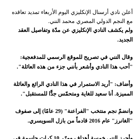
أعلن نادي أرسنال الإنكليزي اليوم الأربعاء تمديد تعاقده
مع النجم الدولي المصري محمد النني.
ولم يكشف النادي الإنكليزي عن مدّة وتفاصيل العقد
الجديد.
وقال النني في تصريح للموقع الرسمي للمدفعجية:
"أحب هذا النادي وأشعر بأنني جزء من هذه العائلة".
وأضاف: "أريد الاستمرار في هذا النادي الرائع والعائلة
المميزة. أنا سعيد للغاية ومتحمّس جدًّا للمستقبل".
وانضمّ نجم منتخب "الفراعنة" (29 عامًا) إلى صفوف
"الغانرز" عام 2016 قادماً من بازل السويسري.
وأحرز النني خمسة أهداف ومرّر 10 كرات حاسمة في