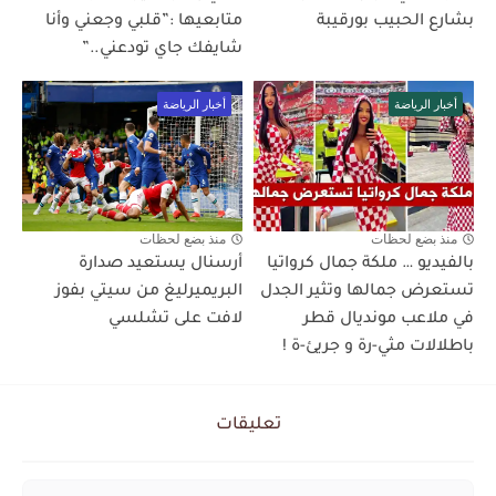
بشارع الحبيب بورقيبة
متابعيها :”قلبي وجعني وأنا
شايفك جاي تودعني..”
أخبار الرياضة
أخبار الرياضة
منذ بضع لحظات
منذ بضع لحظات
بالفيديو … ملكة جمال كرواتيا
أرسنال يستعيد صدارة
تستعرض جمالها وتثير الجدل
البريميرليغ من سيتي بفوز
في ملاعب مونديال قطر
لافت على تشلسي
باطلالات مثي-رة و جريئ-ة !
تعليقات