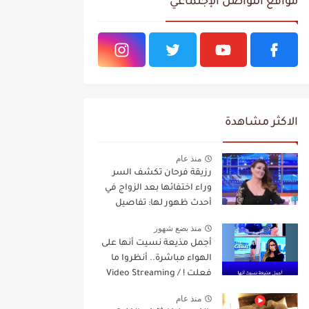
مواقع التواصل الإجتماعي
الاكثر مشاهدة
منذ عام
رزيقة فرحان تكشف السر
وراء اختفائها بعد الزواج في
أحدث ظهور لها: تفاصيل
مفاجئة Video Streaming
منذ بضع شهور
أجمل مذيعة نسيت أنها على
الهواء مباشرة.. أنظروا ما
فعلت ! / Video Streaming
منذ عام