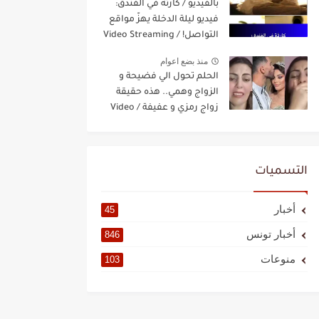
بالفيديو / كارثة في الفندق:
فيديو ليلة الدخلة يهزّ مواقع
التواصل! / Video Streaming
منذ بضع اعوام
الحلم تحول الي فضيحة و
الزواج وهمي.. هذه حقيقة
زواج رمزي و عفيفة / Video
Streaming
التسميات
أخبار
45
أخبار تونس
846
منوعات
103