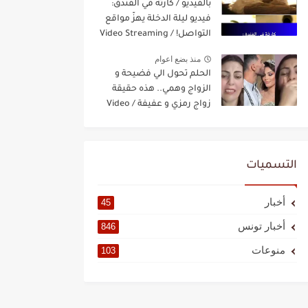
بالفيديو / كارثة في الفندق:
فيديو ليلة الدخلة يهزّ مواقع
التواصل! / Video Streaming
منذ بضع اعوام
الحلم تحول الي فضيحة و
الزواج وهمي.. هذه حقيقة
زواج رمزي و عفيفة / Video
Streaming
التسميات
أخبار
45
أخبار تونس
846
منوعات
103