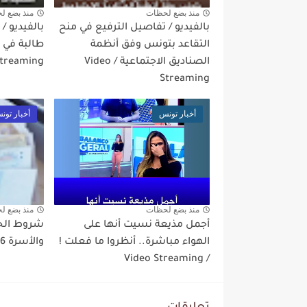
منذ بضع لحظات
منذ بضع ل
بالفيديو / تفاصيل الترفيع في منح
بالفيديو 
التقاعد بتونس وفق أنظمة
الصناديق الاجتماعية / Video
treaming
Streaming
أخبار تونس
أخبار تون
منذ بضع لحظات
منذ بضع ل
أجمل مذيعة نسيت أنها على
شروط الح
الهواء مباشرة.. أنظروا ما فعلت !
والأسرة 2026 وطريقة التسجيل
/ Video Streaming