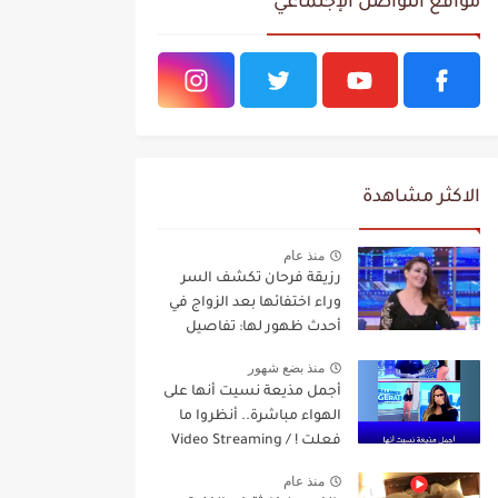
مواقع التواصل الإجتماعي
الاكثر مشاهدة
منذ عام
رزيقة فرحان تكشف السر
وراء اختفائها بعد الزواج في
أحدث ظهور لها: تفاصيل
مفاجئة Video Streaming
منذ بضع شهور
أجمل مذيعة نسيت أنها على
الهواء مباشرة.. أنظروا ما
فعلت ! / Video Streaming
منذ عام