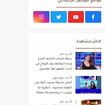
مواقع التواصل الإجتماعي
الاكثر مشاهدة
منذ عام
رزيقة فرحان تكشف السر
وراء اختفائها بعد الزواج في
أحدث ظهور لها: تفاصيل
مفاجئة Video Streaming
منذ بضع شهور
أجمل مذيعة نسيت أنها على
الهواء مباشرة.. أنظروا ما
فعلت ! / Video Streaming
منذ عام