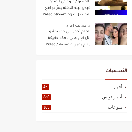
بالفيديو / كارثة في الفندق:
فيديو ليلة الدخلة يهزّ مواقع
التواصل! / Video Streaming
منذ بضع اعوام
الحلم تحول الي فضيحة و
الزواج وهمي.. هذه حقيقة
زواج رمزي و عفيفة / Video
Streaming
التسميات
أخبار
45
أخبار تونس
846
منوعات
103