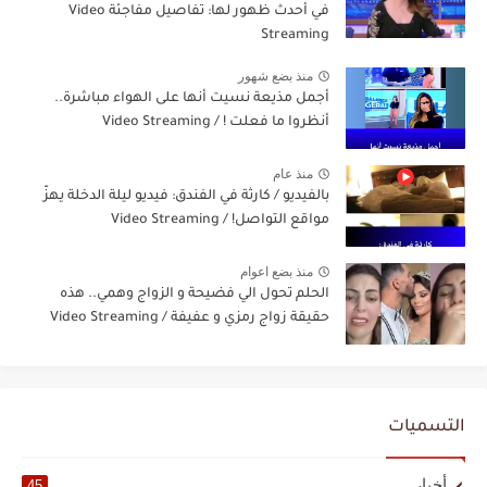
في أحدث ظهور لها: تفاصيل مفاجئة Video
Streaming
منذ بضع شهور
أجمل مذيعة نسيت أنها على الهواء مباشرة..
أنظروا ما فعلت ! / Video Streaming
منذ عام
بالفيديو / كارثة في الفندق: فيديو ليلة الدخلة يهزّ
مواقع التواصل! / Video Streaming
منذ بضع اعوام
الحلم تحول الي فضيحة و الزواج وهمي.. هذه
حقيقة زواج رمزي و عفيفة / Video Streaming
التسميات
أخبار
45