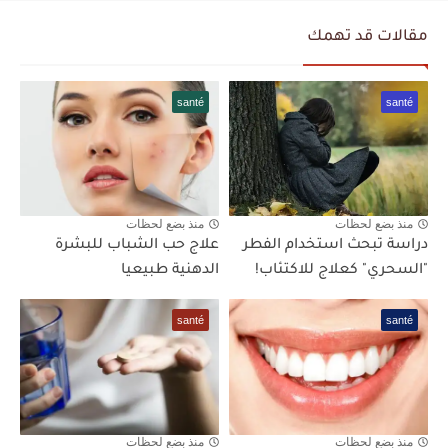
مقالات قد تهمك
santé
santé
منذ بضع لحظات
منذ بضع لحظات
دراسة تبحث استخدام الفطر
علاج حب الشباب للبشرة
"السحري" كعلاج للاكتئاب!
الدهنية طبيعيا
santé
santé
منذ بضع لحظات
منذ بضع لحظات