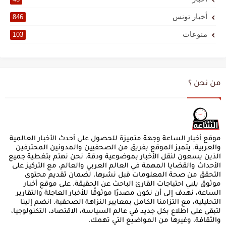
أخبار تونس
846
منوعات
103
من نحن ؟
موقع أخبار الساعة وجهة متميزة للحصول على أحدث الأخبار العالمية
والعربية. يتميز الموقع بفريق من الصحفيين والمدونين المحترفين
الذين يسعون لنقل الأخبار بموضوعية ودقة. نحن نهتم بتغطية جميع
الأحداث والقضايا المهمة في العالم العربي والعالم، مع التركيز على
التحقق من صحة المعلومات قبل نشرها، لضمان تقديم محتوى
موثوق يلبي احتياجات القارئ الباحث عن الحقيقة. على موقع أخبار
الساعة، نهدف إلى أن نكون مصدرًا موثوقًا للأخبار العاجلة والتقارير
التحليلية، مع التزامنا الكامل بمعايير النزاهة الصحفية. انضم إلينا
لتبقى على اطلاع بكل جديد في عالم السياسة، الاقتصاد، التكنولوجيا،
والثقافة، وغيرها من المواضيع التي تهمك.