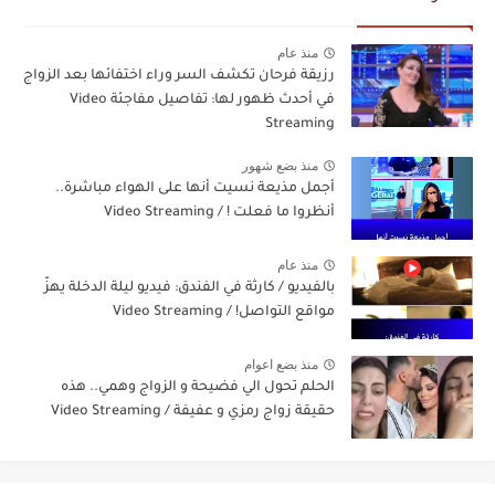
منذ عام
رزيقة فرحان تكشف السر وراء اختفائها بعد الزواج
في أحدث ظهور لها: تفاصيل مفاجئة Video
Streaming
منذ بضع شهور
أجمل مذيعة نسيت أنها على الهواء مباشرة..
أنظروا ما فعلت ! / Video Streaming
منذ عام
بالفيديو / كارثة في الفندق: فيديو ليلة الدخلة يهزّ
مواقع التواصل! / Video Streaming
منذ بضع اعوام
الحلم تحول الي فضيحة و الزواج وهمي.. هذه
حقيقة زواج رمزي و عفيفة / Video Streaming