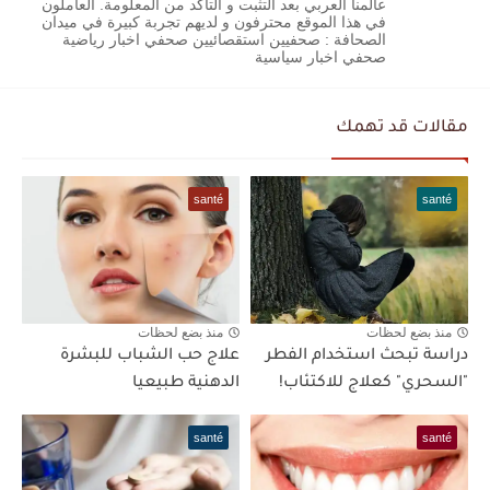
عالمنا العربي بعد التثبت و التاكد من المعلومة. العاملون
في هذا الموقع محترفون و لديهم تجربة كبيرة في ميدان
الصحافة : صحفيين استقصائيين صحفي اخبار رياضية
صحفي اخبار سياسية
مقالات قد تهمك
santé
santé
منذ بضع لحظات
منذ بضع لحظات
دراسة تبحث استخدام الفطر
علاج حب الشباب للبشرة
"السحري" كعلاج للاكتئاب!
الدهنية طبيعيا
santé
santé