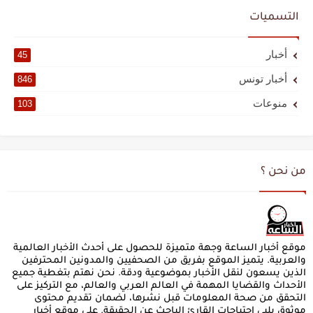
التسميات
أخبار
45
أخبار تونس
846
منوعات
103
من نحن ؟
موقع أخبار الساعة وجهة متميزة للحصول على أحدث الأخبار العالمية
والعربية. يتميز الموقع بفريق من الصحفيين والمدونين المحترفين
الذين يسعون لنقل الأخبار بموضوعية ودقة. نحن نهتم بتغطية جميع
الأحداث والقضايا المهمة في العالم العربي والعالم، مع التركيز على
التحقق من صحة المعلومات قبل نشرها، لضمان تقديم محتوى
موثوق يلبي احتياجات القارئ الباحث عن الحقيقة. على موقع أخبار