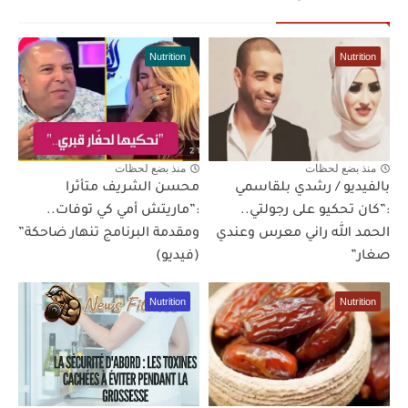
Nutrition
Nutrition
منذ بضع لحظات
منذ بضع لحظات
بالفيديو / رشدي بلقاسمي
محسن الشريف متأثرا
:”كان تحكيو على رجولتي..
:”ماريتش أمي كي توفات..
الحمد الله راني معرس وعندي
ومقدمة البرنامج تنهار ضاحكة”
صغار”
(فيديو)
Nutrition
Nutrition