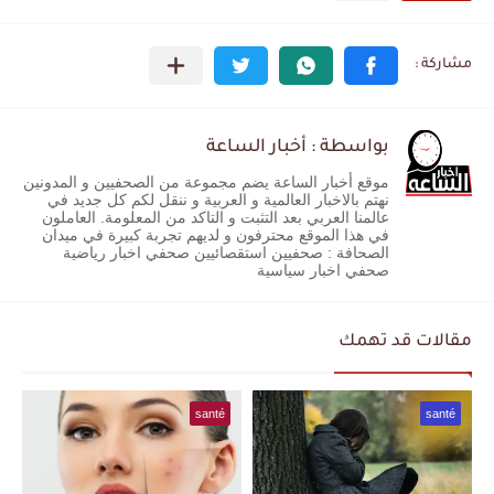
بواسطة : أخبار الساعة
موقع أخبار الساعة يضم مجموعة من الصحفيين و المدونين
نهتم بالاخبار العالمية و العربية و ننقل لكم كل جديد في
عالمنا العربي بعد التثبت و التاكد من المعلومة. العاملون
في هذا الموقع محترفون و لديهم تجربة كبيرة في ميدان
الصحافة : صحفيين استقصائيين صحفي اخبار رياضية
صحفي اخبار سياسية
مقالات قد تهمك
santé
santé