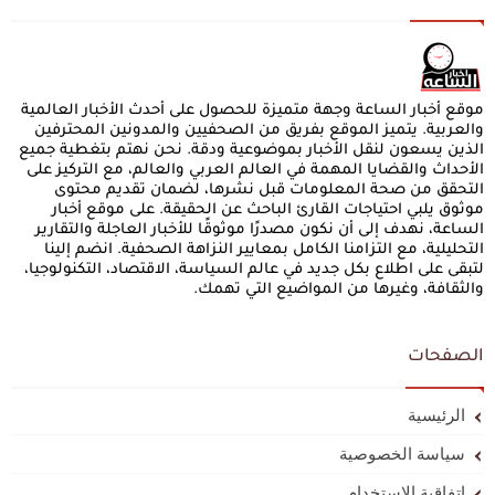
موقع أخبار الساعة وجهة متميزة للحصول على أحدث الأخبار العالمية
والعربية. يتميز الموقع بفريق من الصحفيين والمدونين المحترفين
الذين يسعون لنقل الأخبار بموضوعية ودقة. نحن نهتم بتغطية جميع
الأحداث والقضايا المهمة في العالم العربي والعالم، مع التركيز على
التحقق من صحة المعلومات قبل نشرها، لضمان تقديم محتوى
موثوق يلبي احتياجات القارئ الباحث عن الحقيقة. على موقع أخبار
الساعة، نهدف إلى أن نكون مصدرًا موثوقًا للأخبار العاجلة والتقارير
التحليلية، مع التزامنا الكامل بمعايير النزاهة الصحفية. انضم إلينا
لتبقى على اطلاع بكل جديد في عالم السياسة، الاقتصاد، التكنولوجيا،
والثقافة، وغيرها من المواضيع التي تهمك.
الصفحات
الرئيسية
سياسة الخصوصية
اتفاقية الاستخدام