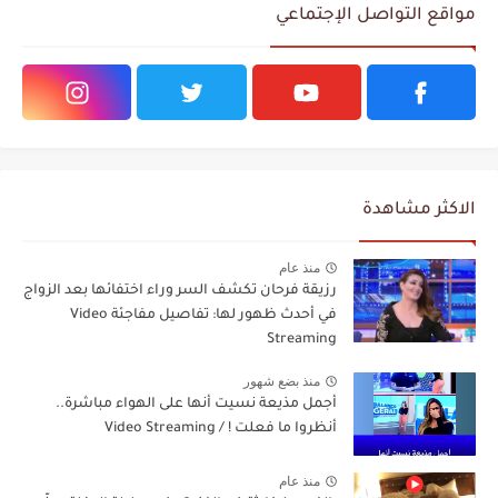
مواقع التواصل الإجتماعي
الاكثر مشاهدة
منذ عام
رزيقة فرحان تكشف السر وراء اختفائها بعد الزواج
في أحدث ظهور لها: تفاصيل مفاجئة Video
Streaming
منذ بضع شهور
أجمل مذيعة نسيت أنها على الهواء مباشرة..
أنظروا ما فعلت ! / Video Streaming
منذ عام