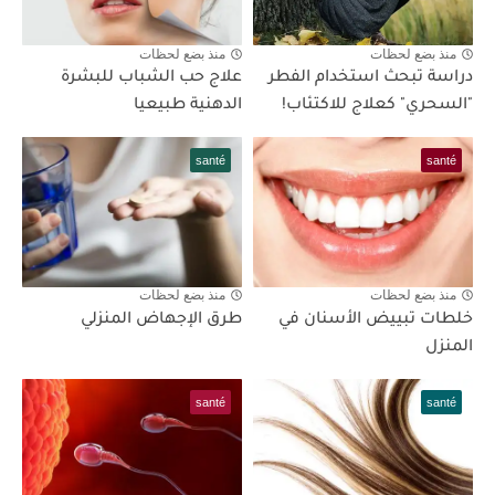
منذ بضع لحظات
منذ بضع لحظات
دراسة تبحث استخدام الفطر
علاج حب الشباب للبشرة
"السحري" كعلاج للاكتئاب!
الدهنية طبيعيا
santé
santé
منذ بضع لحظات
منذ بضع لحظات
خلطات تبييض الأسنان في
طرق الإجهاض المنزلي
المنزل
santé
santé