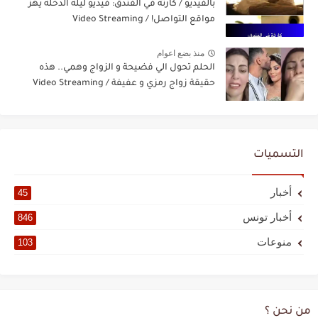
بالفيديو / كارثة في الفندق: فيديو ليلة الدخلة يهزّ
مواقع التواصل! / Video Streaming
منذ بضع اعوام
الحلم تحول الي فضيحة و الزواج وهمي.. هذه
حقيقة زواج رمزي و عفيفة / Video Streaming
التسميات
أخبار
45
أخبار تونس
846
منوعات
103
من نحن ؟