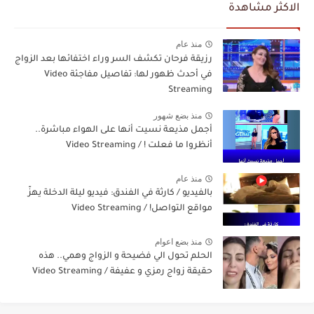
الاكثر مشاهدة
منذ عام
رزيقة فرحان تكشف السر وراء اختفائها بعد الزواج
في أحدث ظهور لها: تفاصيل مفاجئة Video
Streaming
منذ بضع شهور
أجمل مذيعة نسيت أنها على الهواء مباشرة..
أنظروا ما فعلت ! / Video Streaming
منذ عام
بالفيديو / كارثة في الفندق: فيديو ليلة الدخلة يهزّ
مواقع التواصل! / Video Streaming
منذ بضع اعوام
الحلم تحول الي فضيحة و الزواج وهمي.. هذه
حقيقة زواج رمزي و عفيفة / Video Streaming