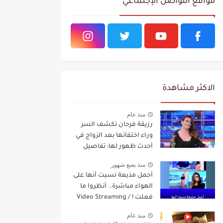
مواقع التواصل الإجتماعي
الاكثر مشاهدة
منذ عام
رزيقة فرحان تكشف السر
وراء اختفائها بعد الزواج في
أحدث ظهور لها: تفاصيل
مفاجئة Video Streaming
منذ بضع شهور
أجمل مذيعة نسيت أنها على
الهواء مباشرة.. أنظروا ما
فعلت ! / Video Streaming
منذ عام