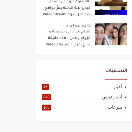
بالفيديو / كارثة في الفندق:
فيديو ليلة الدخلة يهزّ مواقع
التواصل! / Video Streaming
منذ بضع اعوام
الحلم تحول الي فضيحة و
الزواج وهمي.. هذه حقيقة
زواج رمزي و عفيفة / Video
Streaming
التسميات
أخبار
45
أخبار تونس
846
منوعات
103