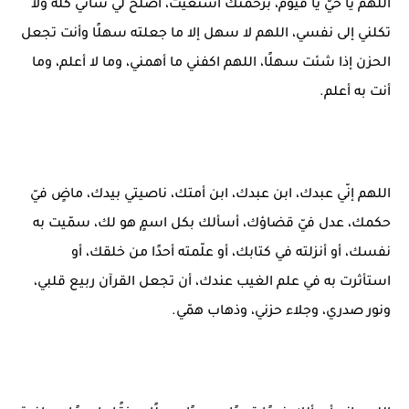
اللهم يا حيّ يا قيوم، برحمتك أستغيث، أصلح لي شأني كله ولا
تكلني إلى نفسي، اللهم لا سهل إلا ما جعلته سهلًا وأنت تجعل
الحزن إذا شئت سهلًا، اللهم اكفني ما أهمني، وما لا أعلم، وما
أنت به أعلم.
اللهم إنّي عبدك، ابن عبدك، ابن أمتك، ناصيتي بيدك، ماضٍ فيّ
حكمك، عدل فيّ قضاؤك، أسألك بكل اسمٍ هو لك، سمّيت به
نفسك، أو أنزلته في كتابك، أو علّمته أحدًا من خلقك، أو
استأثرت به في علم الغيب عندك، أن تجعل القرآن ربيع قلبي،
ونور صدري، وجلاء حزني، وذهاب همّي.