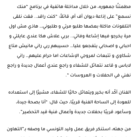
مطمئنًا جمهوره، من خلال مداخلة هاتفية في برنامج “منك
نسمع” على إذاعة ديوان أف أم، قائلاً: “كنت راقد.. فقت نلقى
التلفونات ماكلة بعضها طلبو مرتي و طلبوني… هاذي مش اول
مرة يخرجو فيها إشاعة وفاتي.. بربي علاش هكا عندي عايلتي و
احبابي و اصحابي يتفجعو عليا… حسيبهم ربي راني مانيش متاع
شكاوي و تتبعات لمروجي الإشاعات اما حرام عليهم… راني
لاباس و قاعد نتماثل للشفاء و راجع عندي أعمال جديدة و راجع
نغني في الحفلات و العروسات “.
الفنان أكّد أنه بخير ويتماثل حاليًا للشفاء، مشيرًا إلى استعداده
للعودة إلى الساحة الفنية قريبًا، حيث قال: “أنا بصحة جيدة،
وسأعود قريبًا بحفلات جديدة وأعمال فنية قيد التحضير”.
من جهته، استنكر فريق عمل وليد التونسي ما وصفه بـ”التهاون