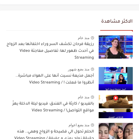
الاكثر مشاهدة
منذ عام
رزيقة فرحان تكشف السر وراء اختفائها بعد الزواج
في أحدث ظهور لها: تفاصيل مفاجئة Video
Streaming
منذ بضع شهور
أجمل مذيعة نسيت أنها على الهواء مباشرة..
أنظروا ما فعلت ! / Video Streaming
منذ عام
بالفيديو / كارثة في الفندق: فيديو ليلة الدخلة يهزّ
مواقع التواصل! / Video Streaming
منذ بضع اعوام
الحلم تحول الي فضيحة و الزواج وهمي.. هذه
حقيقة زواج رمزي و عفيفة / Video Streaming