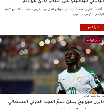
الياباني مينامينو على أعتاب نادي موناكو
أفادت تقارير صحفية أن نادي موناكو اتفق مع ليفربول على التعاقد مع لاعبه
الياباني تاكومي مينامينو....
اقرأ المزيد
أخبار الرياضة
منذ بضع اعوام
بايرن ميونيخ يعلن ضمّ النجم الدولي السنغالي