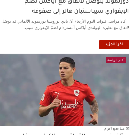
دورتموند يتوصّل لاتفاق مع أياكس لضمّ
الإيفواري سيباستيان هالر إلى صفوفه
أفاد مراسل قنواتنا اليوم الأربعاء أنّ نادي بوروسيا دورتموند الألماني قد توصّل
لاتفاق مع نظيره الهولندي أياكس أمستردام لضمّ الإيفواري سيب...
اقرأ المزيد
أخبار الرياضة
منذ بضع اعوام