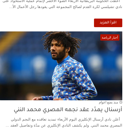
أعطت الحكومة البريطانية الأربعاء الضوء الأخضر لإتمام عملية الاستحواذ على
نادي تشيلسي لكرة القدم لصالح المجموعة التي يقودها رجل الأعمال الأ...
اقرأ المزيد
أخبار الرياضة
منذ بضع اعوام
أرسنال يمدّد عقد نجمه المصري محمد النني
أعلن نادي أرسنال الإنكليزي اليوم الأربعاء تمديد تعاقده مع النجم الدولي
المصري محمد النني. ولم يكشف النادي الإنكليزي عن مدّة وتفاصيل العقد ...