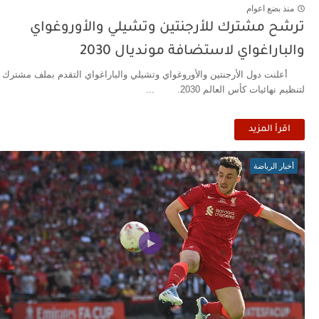
منذ بضع اعوام
ترشح مشترك للأرجنتين وتشيلي والأوروغواي
والباراغواي لاستضافة مونديال 2030
أعلنت دول الأرجنتين والأوروغواي وتشيلي والباراغواي التقدم بملف مشترك
لتنظيم نهائيات كأس العالم 2030. ...
اقرأ المزيد
أخبار الرياضة