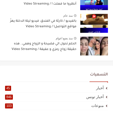
أنظروا ما فعلت ! / Video Streaming
منذ عام
بالفيديو / كارثة في الفندق: فيديو ليلة الدخلة يهزّ
مواقع التواصل! / Video Streaming
منذ بضع اعوام
الحلم تحول الي فضيحة و الزواج وهمي.. هذه
حقيقة زواج رمزي و عفيفة / Video Streaming
التسميات
أخبار
45
أخبار تونس
846
منوعات
103