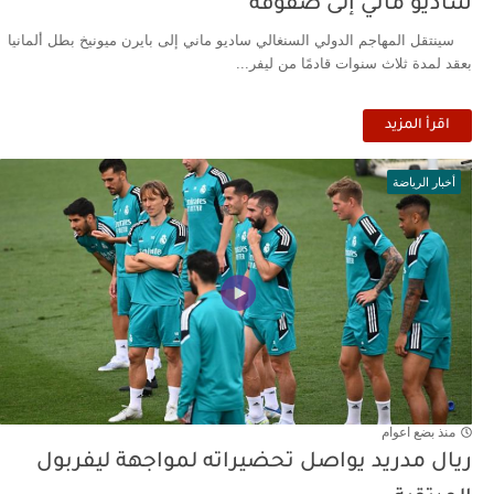
ساديو ماني إلى صفوفه
سينتقل المهاجم الدولي السنغالي ساديو ماني إلى بايرن ميونيخ بطل ألمانيا
بعقد لمدة ثلاث سنوات قادمًا من ليفر...
اقرأ المزيد
أخبار الرياضة
منذ بضع اعوام
ريال مدريد يواصل تحضيراته لمواجهة ليفربول