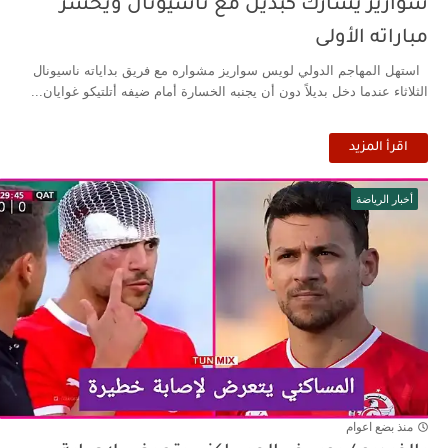
سواريز يشارك كبديل مع ناسيونال ويخسر
مباراته الأولى
استهل المهاجم الدولي لويس سواريز مشواره مع فريق بداياته ناسيونال
الثلاثاء عندما دخل بديلاً دون أن يجنبه الخسارة أمام ضيفه أتلتيكو غوايان...
اقرأ المزيد
أخبار الرياضة
منذ بضع اعوام