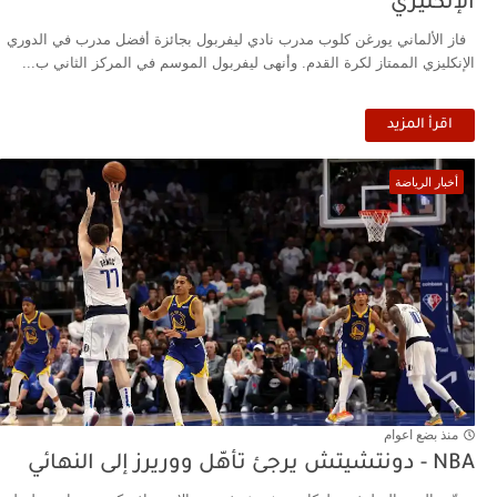
الإنكليزي
فاز الألماني يورغن كلوب مدرب نادي ليفربول بجائزة أفضل مدرب في الدوري
الإنكليزي الممتاز لكرة القدم. وأنهى ليفربول الموسم في المركز الثاني ب...
اقرأ المزيد
أخبار الرياضة
منذ بضع اعوام
NBA - دونتشيتش يرجئ تأهّل ووريرز إلى النهائي