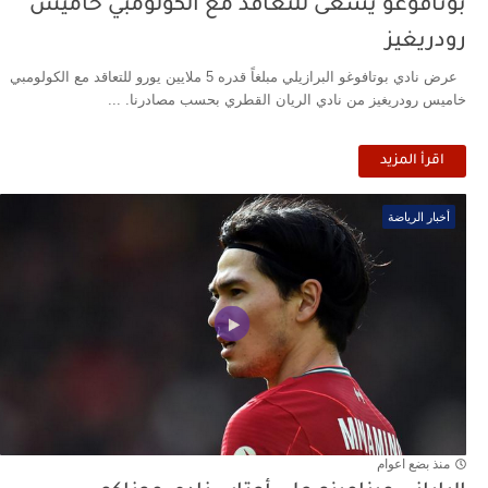
بوتافوغو يسعى للتعاقد مع الكولومبي خاميس
رودريغيز
عرض نادي بوتافوغو البرازيلي مبلغاً قدره 5 ملايين يورو للتعاقد مع الكولومبي
خاميس رودريغيز من نادي الريان القطري بحسب مصادرنا. ...
اقرأ المزيد
أخبار الرياضة
منذ بضع اعوام