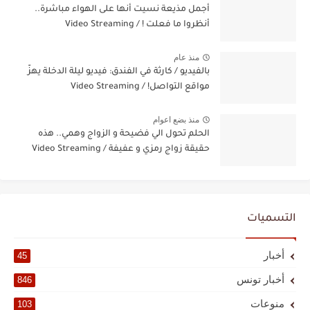
أجمل مذيعة نسيت أنها على الهواء مباشرة..
أنظروا ما فعلت ! / Video Streaming
منذ عام
بالفيديو / كارثة في الفندق: فيديو ليلة الدخلة يهزّ
مواقع التواصل! / Video Streaming
منذ بضع اعوام
الحلم تحول الي فضيحة و الزواج وهمي.. هذه
حقيقة زواج رمزي و عفيفة / Video Streaming
التسميات
أخبار
45
أخبار تونس
846
منوعات
103